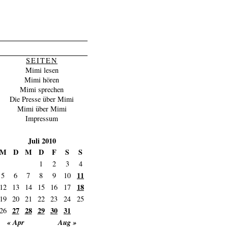
SEITEN
Mimi lesen
Mimi hören
Mimi sprechen
Die Presse über Mimi
Mimi über Mimi
Impressum
Juli 2010
M
D
M
D
F
S
S
1
2
3
4
11
5
6
7
8
9
10
18
12
13
14
15
16
17
19
20
21
22
23
24
25
27
28
29
30
31
26
« Apr
Aug »